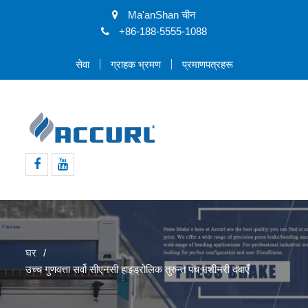
Ma'anShan चीन
+86-188-5555-1088
सेवा
ग्राहक भ्रमण
प्रमाणपत्रहरू
फेसबुक
Youtube
घर
उच्च गुणवत्ता सर्वो सीएनसी हाइड्रोलिक तुरुन्त पंच मशीनरी दबाएँ