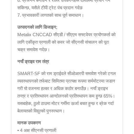
6. प्रजनन बनाउन र रोलर उपकरणहरू दलालमा प्रयोग गर्न
सकिन्छ, यसैले टीपी ट्रेट पंच प्रदान गर्दछ
7. प्रभावकारी लागतको साथ पूर्ण समाधान।
उत्पादनको लागि डिजाइन;
Metalix CNCCAD सीएडी / सीएएम सफ्टवेयर प्रयोगकर्ता को
लागि एकीकृत प्रणाली को कवर जो सीएनसी संचालन को पूरा
चक्र समावेश गर्दछ।
नयाँ ड्राइव राम तंत्र
SMART-SF को राम ड्राईवले सीओआरपी समावेश गरेको टगल
व्यवस्थापनको तर्फबाट सिमितमा प्रत्यक्ष रूपमा सर्ममोटरमा जडान
गरी यो वजनमा हल्का र अधिक कठोर बनाउँछ। नयाँ ड्राइभ
तन्त्र र प्रतिस्थापन आन्दोलनको प्रतिस्थापन कम हुन्छ 65%।
यसबाहेक, ठुलो ठाउमा मोटर गर्मीमा ऊर्जा बचत हुन्छ र ब्रेक गर्दा
बेलायतको विद्युत्को पुनरुत्थान।
मानक उपकरण
• 4 अक्ष सीएनसी प्रणाली