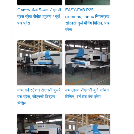
Gantry शैली 5-अक्ष सीएनसी
EASY-FAB P25
प्रेस ब्रेक रोबोट झुकाव / बुर्ज
siemens, fanuc नियन्त्रक
पंच प्रेस
सीएनसी बुर्जे पेंचिंग मिसिन, पंच
प्रेस
काम गर्ने स्टेशन सीएनसी बुर्ज्रे
कम लागत सीएनसी बुर्जे पन्चिंग
पंच प्रेस, सीएनसी छिद्रण
मिसिन, वर्ग छेद पंच प्रेस
मिसिन